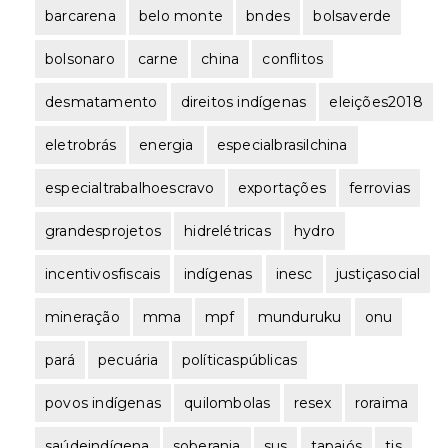
barcarena
belo monte
bndes
bolsaverde
bolsonaro
carne
china
conflitos
desmatamento
direitos indígenas
eleições2018
eletrobrás
energia
especialbrasilchina
especialtrabalhoescravo
exportações
ferrovias
grandesprojetos
hidrelétricas
hydro
incentivosfiscais
indígenas
inesc
justiçasocial
mineração
mma
mpf
munduruku
onu
pará
pecuária
políticaspúblicas
povos indígenas
quilombolas
resex
roraima
saúdeindígena
soberania
sus
tapajós
tis