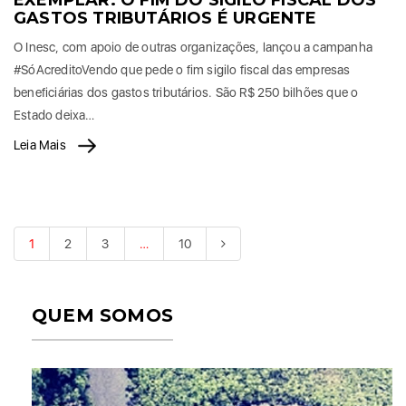
EXEMPLAR: O FIM DO SIGILO FISCAL DOS
GASTOS TRIBUTÁRIOS É URGENTE
O Inesc, com apoio de outras organizações, lançou a campanha
#SóAcreditoVendo que pede o fim sigilo fiscal das empresas
beneficiárias dos gastos tributários. São R$ 250 bilhões que o
Estado deixa…
Leia Mais
1
2
3
…
10
QUEM SOMOS