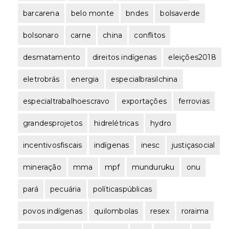
barcarena
belo monte
bndes
bolsaverde
bolsonaro
carne
china
conflitos
desmatamento
direitos indígenas
eleições2018
eletrobrás
energia
especialbrasilchina
especialtrabalhoescravo
exportações
ferrovias
grandesprojetos
hidrelétricas
hydro
incentivosfiscais
indígenas
inesc
justiçasocial
mineração
mma
mpf
munduruku
onu
pará
pecuária
políticaspúblicas
povos indígenas
quilombolas
resex
roraima