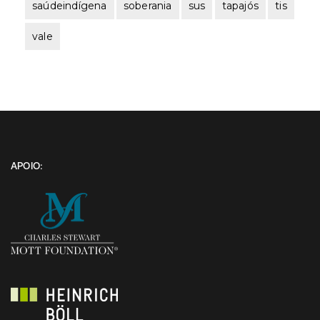
saúdeindígena
soberania
sus
tapajós
tis
vale
APOIO: