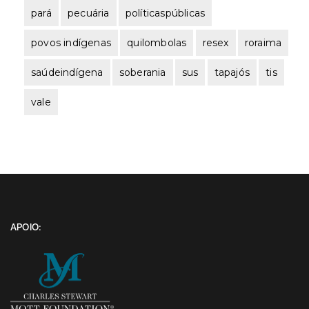
pará
pecuária
políticaspúblicas
povos indígenas
quilombolas
resex
roraima
saúdeindígena
soberania
sus
tapajós
tis
vale
APOIO: