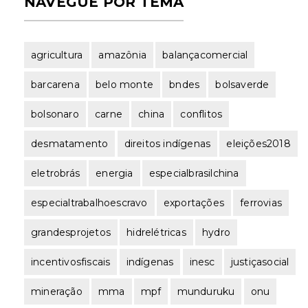
NAVEGUE POR TEMA
agricultura
amazônia
balançacomercial
barcarena
belo monte
bndes
bolsaverde
bolsonaro
carne
china
conflitos
desmatamento
direitos indígenas
eleições2018
eletrobrás
energia
especialbrasilchina
especialtrabalhoescravo
exportações
ferrovias
grandesprojetos
hidrelétricas
hydro
incentivosfiscais
indígenas
inesc
justiçasocial
mineração
mma
mpf
munduruku
onu