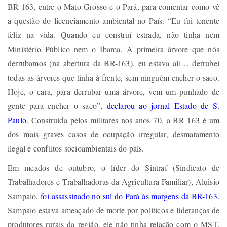
BR-163, entre o Mato Grosso e o Pará, para comentar como vê
a questão do licenciamento ambiental no País. “Eu fui tenente
feliz na vida. Quando eu construí estrada, não tinha nem
Ministério Público nem o Ibama. A primeira árvore que nós
derrubamos (na abertura da BR-163), eu estava ali… derrubei
todas as árvores que tinha à frente, sem ninguém encher o saco.
Hoje, o cara, para derrubar uma árvore, vem um punhado de
gente para encher o saco”,
declarou ao jornal Estado de S.
Paulo
. Construída pelos militares nos anos 70, a BR 163 é um
dos mais graves casos de ocupação irregular, desmatamento
ilegal e conflitos socioambientais do país.
Em meados de outubro, o líder do Sintraf (Sindicato de
Trabalhadores e Trabalhadoras da Agricultura Familiar), Aluisio
Sampaio,
foi assassinado no sul do Pará às margens da BR-163
.
Sampaio estava ameaçado de morte por políticos e lideranças de
produtores rurais da região, ele não tinha relação com o MST.