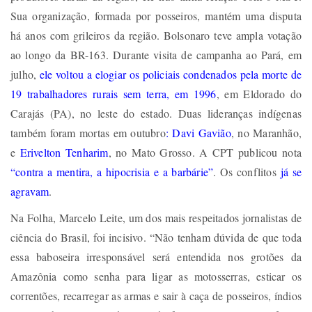
Sua organização, formada por posseiros, mantém uma disputa
há anos com grileiros da região. Bolsonaro teve ampla votação
ao longo da BR-163. Durante visita de campanha ao Pará, em
julho,
ele voltou a elogiar os policiais condenados pela morte de
19 trabalhadores rurais sem terra, em 1996
, em Eldorado do
Carajás (PA), no leste do estado. Duas lideranças indígenas
também foram mortas em outubro
: Davi Gavião
, no Maranhão,
e
Erivelton Tenharim
, no Mato Grosso. A CPT publicou nota
“contra a mentira, a hipocrisia e a barbárie”
. Os conflitos
já se
agravam
.
Na Folha, Marcelo Leite, um dos mais respeitados jornalistas de
ciência do Brasil, foi incisivo. “Não tenham dúvida de que toda
essa baboseira irresponsável será entendida nos grotões da
Amazônia como senha para ligar as motosserras, esticar os
correntões, recarregar as armas e sair à caça de posseiros, índios