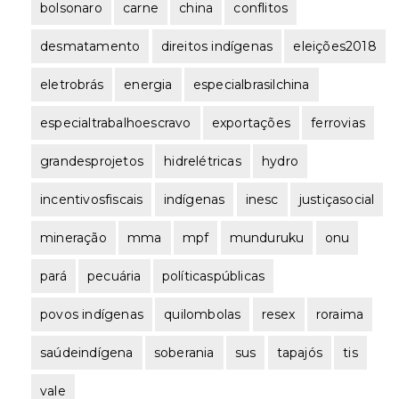
bolsonaro
carne
china
conflitos
desmatamento
direitos indígenas
eleições2018
eletrobrás
energia
especialbrasilchina
especialtrabalhoescravo
exportações
ferrovias
grandesprojetos
hidrelétricas
hydro
incentivosfiscais
indígenas
inesc
justiçasocial
mineração
mma
mpf
munduruku
onu
pará
pecuária
políticaspúblicas
povos indígenas
quilombolas
resex
roraima
saúdeindígena
soberania
sus
tapajós
tis
vale