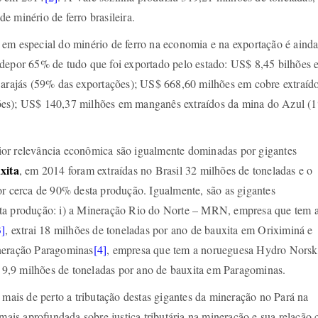
 minério de ferro brasileira.
em especial do minério de ferro na economia e na exportação é aind
ndepor 65% de tudo que foi exportado pelo estado: US$ 8,45 bilhões 
Carajás (59% das exportações); US$ 668,60 milhões em cobre extraíd
ões); US$ 140,37 milhões em manganês extraídos da mina do Azul (
or relevância econômica são igualmente dominadas por gigantes
xita
, em 2014 foram extraídas no Brasil 32 milhões de toneladas e o
or cerca de 90% desta produção. Igualmente, são as gigantes
ta produção: i) a Mineração Rio do Norte – MRN, empresa que tem 
3]
, extrai 18 milhões de toneladas por ano de bauxita em Oriximiná e
neração Paragominas
[4]
, empresa que tem a norueguesa Hydro Norsk
ai 9,9 milhões de toneladas por ano de bauxita em Paragominas.
 mais de perto a tributação destas gigantes da mineração no Pará na
 mais aprofundada sobre justiça tributária na mineração e sua relação