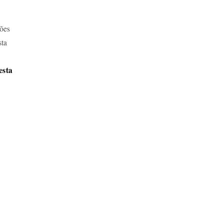
hões
sta
esta