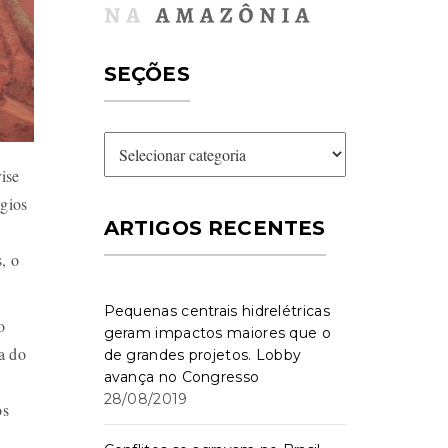
SEÇÕES
Seções
ise
égios
ARTIGOS RECENTES
, o
Pequenas centrais hidrelétricas
o
geram impactos maiores que o
a do
de grandes projetos. Lobby
avança no Congresso
28/08/2019
os