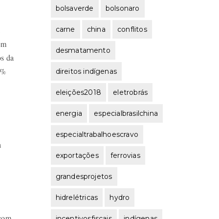
bolsaverde
bolsonaro
a
carne
china
conflitos
em
desmatamento
os da
1%
direitos indígenas
eleições2018
eletrobrás
energia
especialbrasilchina
especialtrabalhoescravo
a
exportações
ferrovias
grandesprojetos
hidrelétricas
hydro
 com
incentivosfiscais
indígenas