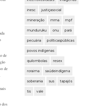
inesc
justiçasocial
mineração
mma
mpf
munduruku
onu
pará
ada
o
pecuária
políticaspúblicas
povos indígenas
ão de
quilombolas
resex
ição
vo de
roraima
saúdeindígena
.
soberania
sus
tapajós
mais
tis
vale
o dos