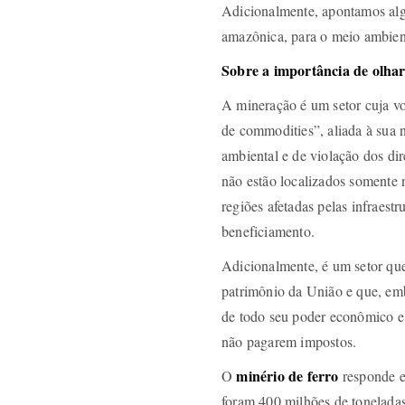
Adicionalmente, apontamos algu
amazônica, para o meio ambient
Sobre a importância de olhar
A mineração é um setor cuja v
de commodities”, aliada à sua n
ambiental e de violação dos di
não estão localizados somente 
regiões afetadas pelas infraest
beneficiamento.
Adicionalmente, é um setor que 
patrimônio da União e que, emb
de todo seu poder econômico e p
não pagarem impostos.
minério de ferro
O
responde e
foram 400 milhões de tonelada