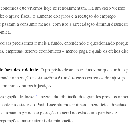
e econômica que vivemos hoje se retroalimentam. Há um ciclo vicioso
e: o ajuste fiscal, o aumento dos juros e a redução do emprego
e passam a consumir menos, com isto a arrecadação diminui drastica
ômica.
coisas precisamos ir mais a fundo, entendendo e questionando porqu
s, empresas, setores econômicos – menos paga e quais os efeitos dis
e fora deste debate
. O propósito deste texto é mostrar que a tributa
 grande mineração na Amazônia é um dos casos extremos de injustiça
a em muitas outras injustiças.
vestigação do Inesc
[1]
acerca da tributação dos grandes projetos miner
mente no estado do Pará. Encontramos inúmeros benefícios, brechas
 que tornam a grande exploração mineral no estado um paraíso de
corporações transnacionais da mineração.