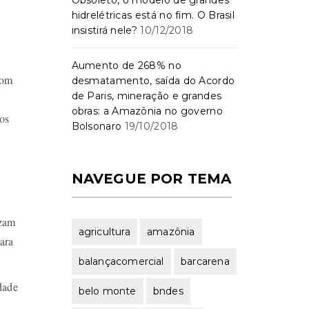
Obsoleto, o modelo de grandes
hidrelétricas está no fim. O Brasil
insistirá nele?
10/12/2018
Aumento de 268% no
oom
desmatamento, saída do Acordo
de Paris, mineração e grandes
obras: a Amazônia no governo
os
Bolsonaro
19/10/2018
NAVEGUE POR TEMA
izam
agricultura
amazônia
ara
balançacomercial
barcarena
dade
belo monte
bndes