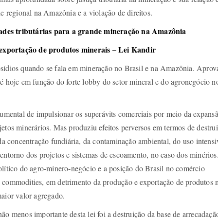
de regional na Amazônia e a violação de direitos.
lidades tributárias para a grande mineração na Amazônia
exportação de produtos minerais – Lei Kandir
bsídios quando se fala em mineração no Brasil e na Amazônia. Aprov
té hoje em função do forte lobby do setor mineral e do agronegócio n
trumental de impulsionar os superávits comerciais por meio da expans
jetos minerários. Mas produziu efeitos perversos em termos de destru
 da concentração fundiária, da contaminação ambiental, do uso intensi
 entorno dos projetos e sistemas de escoamento, no caso dos minérios
olítico do agro-minero-negócio e a posição do Brasil no comércio
e commodities, em detrimento da produção e exportação de produtos 
maior valor agregado.
não menos importante desta lei foi a destruição da base de arrecadaçã