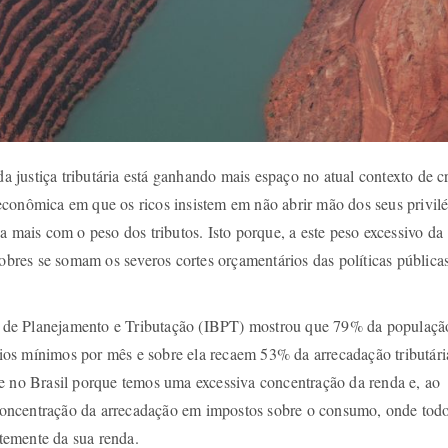
a justiça tributária está ganhando mais espaço no atual contexto de cr
 econômica em que os ricos insistem em não abrir mão dos seus privil
a mais com o peso dos tributos. Isto porque, a este peso excessivo da
pobres se somam os severos cortes orçamentários das políticas públicas
ro de Planejamento e Tributação (IBPT) mostrou que 79% da populaçã
ários mínimos por mês e sobre ela recaem 53% da arrecadação tributári
e no Brasil porque temos uma excessiva concentração da renda e, ao
oncentração da arrecadação em impostos sobre o consumo, onde tod
emente da sua renda.