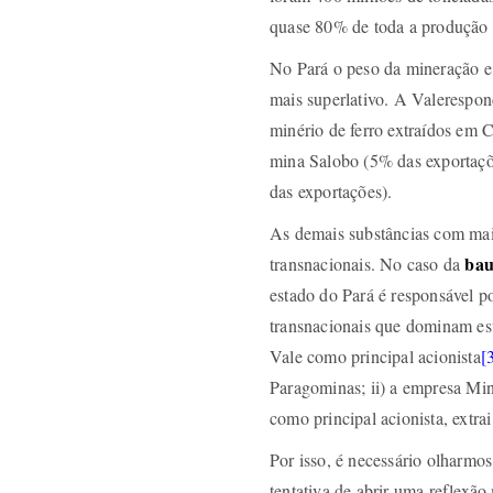
quase 80% de toda a produção de
No Pará o peso da mineração e 
mais superlativo. A Valerespo
minério de ferro extraídos em 
mina Salobo (5% das exportaç
das exportações).
As demais substâncias com mai
bau
transnacionais. No caso da
estado do Pará é responsável p
transnacionais que dominam es
Vale como principal acionista
[
Paragominas; ii) a empresa Mi
como principal acionista, extr
Por isso, é necessário olharmos
tentativa de abrir uma reflexão