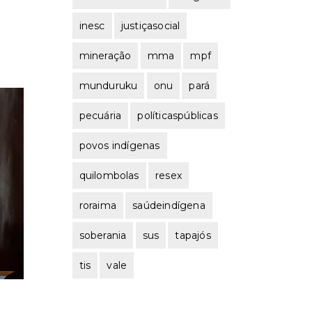
inesc
justiçasocial
mineração
mma
mpf
munduruku
onu
pará
pecuária
políticaspúblicas
povos indígenas
quilombolas
resex
roraima
saúdeindígena
soberania
sus
tapajós
tis
vale