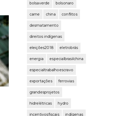
bolsaverde
bolsonaro
carne
china
conflitos
desmatamento
direitos indígenas
eleições2018
eletrobrás
energia
especialbrasilchina
especialtrabalhoescravo
exportações
ferrovias
grandesprojetos
hidrelétricas
hydro
incentivosfiscais
indígenas