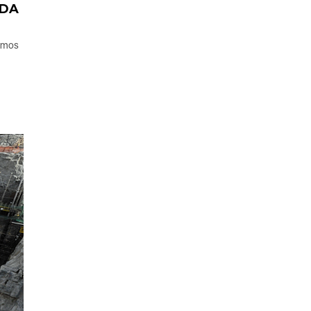
 DA
timos