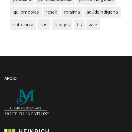
quilombolas
resex
roraima
saúdeindígena
soberania
sus
tapajós
tis
vale
APOIO: