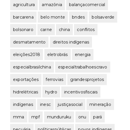
agricultura
amazônia
balançacomercial
barcarena
belo monte
bndes
bolsaverde
bolsonaro
carne
china
conflitos
desmatamento
direitos indígenas
eleições2018
eletrobrás
energia
especialbrasilchina
especialtrabalhoescravo
exportações
ferrovias
grandesprojetos
hidrelétricas
hydro
incentivosfiscais
indígenas
inesc
justiçasocial
mineração
mma
mpf
munduruku
onu
pará
pecuária
políticaspúblicas
povos indígenas