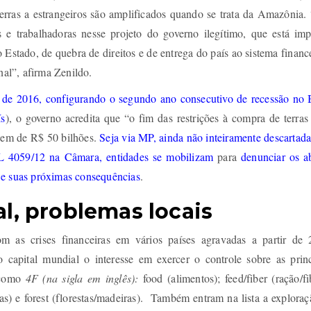
e terras a estrangeiros são amplificados quando se trata da Amazônia
s e trabalhadoras nesse projeto do governo ilegítimo, que está im
Estado, de quebra de direitos e de entrega do país ao sistema financ
nal”, afirma Zenildo.
e 2016, configurando o segundo ano consecutivo de recessão no B
ís
), o governo acredita que “o fim das restrições à compra de terra
rdem de R$ 50 bilhões.
Seja via MP, ainda não inteiramente descartada
L 4059/12 na Câmara, entidades se mobilizam
para
denunciar os a
 e suas próximas consequências
.
l, problemas locais
m as crises financeiras em vários países agravadas a partir de 
o capital mundial o interesse em exercer o controle sobre as princ
 como
4F (na sigla em inglês):
food (alimentos); feed/fiber (ração/fi
ias) e forest (florestas/madeiras). Também entram na lista a explora