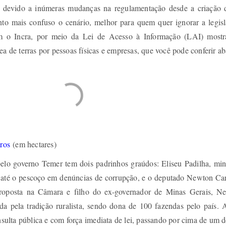
a, devido a inúmeras mudanças na regulamentação desde a criação d
o mais confuso o cenário, melhor para quem quer ignorar a legisl
m o Incra, por meio da Lei de Acesso à Informação (LAI) most
ea de terras por pessoas físicas e empresas, que você pode conferir ab
iros
(em hectares)
elo governo Temer tem dois padrinhos graúdos: Eliseu Padilha, mini
o até o pescoço em denúncias de corrupção, e o deputado Newton Ca
roposta na Câmara e filho do ex-governador de Minas Gerais, N
da pela tradição ruralista, sendo dona de 100 fazendas pelo país.
onsulta pública e com força imediata de lei, passando por cima de um 