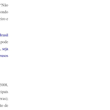
. “Não
pondo
eiro e
rasil
s pode
, seja
busos
2008,
ipais
bras);
ção de