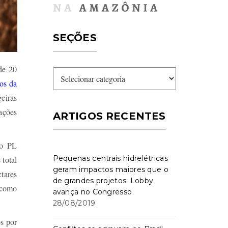
SEÇÕES
de 20
Seções
os da
geiras
zações
ARTIGOS RECENTES
ao PL
Pequenas centrais hidrelétricas
 total
geram impactos maiores que o
tares
de grandes projetos. Lobby
 como
avança no Congresso
28/08/2019
os por