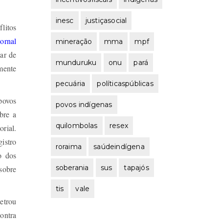
inesc
justiçasocial
litos
jornal
mineração
mma
mpf
tar de
munduruku
onu
pará
mente
pecuária
políticaspúblicas
povos
povos indígenas
bre a
quilombolas
resex
orial.
istro
roraima
saúdeindígena
o dos
soberania
sus
tapajós
sobre
tis
vale
etrou
contra