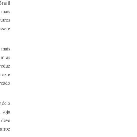
rasil
 mais
utros
osse e
a mais
am as
reduz
rroz e
rcado
gócio
 soja
l deve
arroz