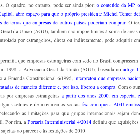
s. O quadro, no entanto, pode ser ainda pior:
o conteúdo da MP, o
Capital, abre espaço para que o próprio presidente Michel Temer def
 de terras que empresas de outros países poderiam comprar
. O tex
Geral da União (AGU), também não impõe limites à soma de áreas r
ntrolada por estrangeiros, direta ou indiretamente, pode adquirir e
permitia que empresas estrangeiras com sede no Brasil comprassem t
. Em 1998, a Advocacia-Geral da União (AGU), baseada no
artigo 1
do a Emenda Constitucional 6/1995,
interpretou que empresas nacion
ratadas de maneira diferente e, por isso, liberou a compra.
Com o au
rras por empresas estrangeiras
a partir dos anos 2000, em especial 
 alguns setores e de movimentos sociais
fez com que a AGU emitis
abelecendo as limitações para que grupos internacionais sejam don
il. Por fim, a
Portaria Interministerial 4/2014
definiu que aquisições 
ujeitas ao parecer e às restrições de 2010.