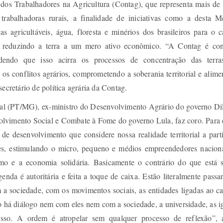
dos Trabalhadores na Agricultura (Contag), que representa mais de 
 trabalhadoras rurais, a finalidade de iniciativas como a desta M
as agricultáveis, água, floresta e minérios dos brasileiros para o c
s, reduzindo a terra a um mero ativo econômico. “A Contag é con
ndendo que isso acirra os processos de concentração das terra
e os conflitos agrários, comprometendo a soberania territorial e alime
secretário de política agrária da Contag.
ral (PT/MG), ex-ministro do Desenvolvimento Agrário do governo Di
lvimento Social e Combate à Fome do governo Lula, faz coro. Para e
 de desenvolvimento que considere nossa realidade territorial a part
es, estimulando o micro, pequeno e médios empreendedores naciona
smo e a economia solidária. Basicamente o contrário do que está 
enda é autoritária e feita a toque de caixa. Estão literalmente pass
 a sociedade, com os movimentos sociais, as entidades ligadas ao c
o há diálogo nem com eles nem com a sociedade, a universidade, as i
esso. A ordem é atropelar sem qualquer processo de reflexão”, 