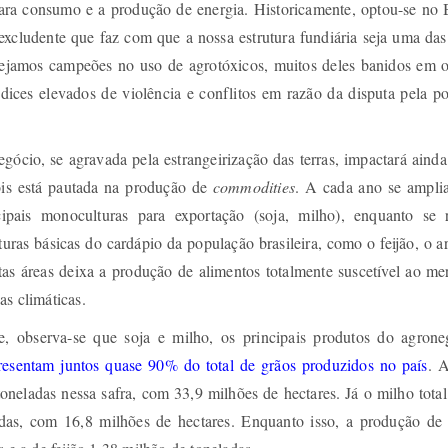
para consumo e a produção de energia. Historicamente, optou-se no B
excludente que faz com que a nossa estrutura fundiária seja uma das
ejamos campeões no uso de agrotóxicos, muitos deles banidos em o
ndices elevados de violência e conflitos em razão da disputa pela p
egócio, se agravada pela estrangeirização das terras, impactará aind
ois está pautada na produção de
commodities
. A cada ano se ampli
ipais monoculturas para exportação (soja, milho), enquanto se 
turas básicas do cardápio da população brasileira, como o feijão, o a
as áreas deixa a produção de alimentos totalmente suscetível ao me
as climáticas.
, observa-se que soja e milho, os principais produtos do agrone
resentam juntos quase 90% do total de grãos produzidos no país
. A
toneladas nessa safra, com 33,9 milhões de hectares. Já o milho tota
das, com 16,8 milhões de hectares. Enquanto isso, a produção de 