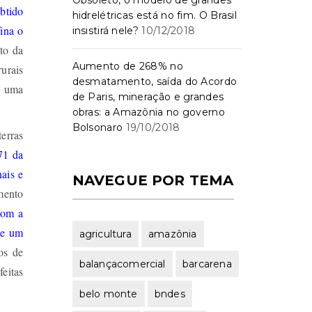
Obsoleto, o modelo de grandes
btido
hidrelétricas está no fim. O Brasil
ina o
insistirá nele?
10/12/2018
to da
Aumento de 268% no
urais
desmatamento, saída do Acordo
m uma
de Paris, mineração e grandes
obras: a Amazônia no governo
Bolsonaro
19/10/2018
erras
71 da
ais e
NAVEGUE POR TEMA
mento
com a
se um
agricultura
amazônia
os de
balançacomercial
barcarena
feitas
belo monte
bndes