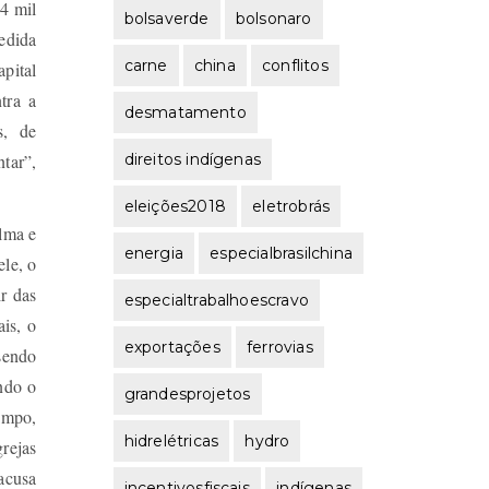
4 mil
bolsaverde
bolsonaro
edida
carne
china
conflitos
apital
tra a
desmatamento
s, de
ntar”,
direitos indígenas
eleições2018
eletrobrás
lma e
energia
especialbrasilchina
le, o
ir das
especialtrabalhoescravo
is, o
exportações
ferrovias
sendo
ando o
grandesprojetos
ampo,
hidrelétricas
hydro
grejas
acusa
incentivosfiscais
indígenas