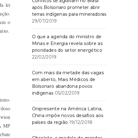
Conflitos se agravam no Brasil
a lei
após Bolsonaro prometer abrir
ação.
terras indígenas para mineradoras
29/07/2019
ram o
aixo.
O que a agenda do ministro de
Minas e Energia revela sobre as
prioridades do setor energético
22/02/2019
Com mais da metade das vagas
em aberto, Mais Médicos de
Bolsonaro abandona povos
indígenas
05/02/2019
stro-
rdoso
Onipresente na América Latina,
China impõe novos desafios aos
ewton
países da região
19/12/2018
 A MP
debate