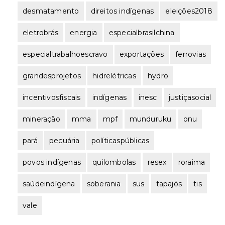
desmatamento
direitos indígenas
eleições2018
eletrobrás
energia
especialbrasilchina
especialtrabalhoescravo
exportações
ferrovias
grandesprojetos
hidrelétricas
hydro
incentivosfiscais
indígenas
inesc
justiçasocial
mineração
mma
mpf
munduruku
onu
pará
pecuária
políticaspúblicas
povos indígenas
quilombolas
resex
roraima
saúdeindígena
soberania
sus
tapajós
tis
vale