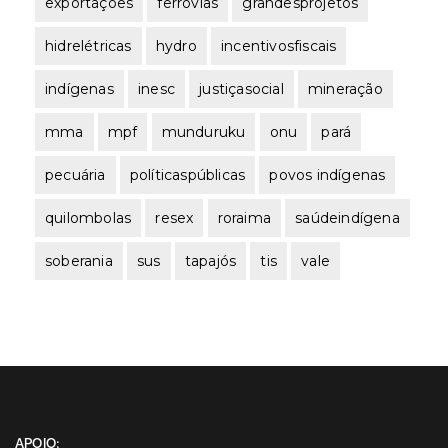
exportações
ferrovias
grandesprojetos
hidrelétricas
hydro
incentivosfiscais
indígenas
inesc
justiçasocial
mineração
mma
mpf
munduruku
onu
pará
pecuária
políticaspúblicas
povos indígenas
quilombolas
resex
roraima
saúdeindígena
soberania
sus
tapajós
tis
vale
APOIO: