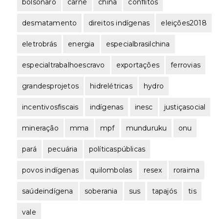
bolsonaro
carne
china
conflitos
desmatamento
direitos indígenas
eleições2018
eletrobrás
energia
especialbrasilchina
especialtrabalhoescravo
exportações
ferrovias
grandesprojetos
hidrelétricas
hydro
incentivosfiscais
indígenas
inesc
justiçasocial
mineração
mma
mpf
munduruku
onu
pará
pecuária
políticaspúblicas
povos indígenas
quilombolas
resex
roraima
saúdeindígena
soberania
sus
tapajós
tis
vale