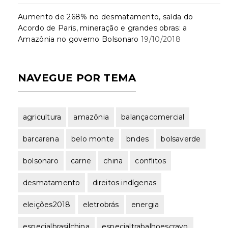
Aumento de 268% no desmatamento, saída do
Acordo de Paris, mineração e grandes obras: a
Amazônia no governo Bolsonaro
19/10/2018
NAVEGUE POR TEMA
agricultura
amazônia
balançacomercial
barcarena
belo monte
bndes
bolsaverde
bolsonaro
carne
china
conflitos
desmatamento
direitos indígenas
eleições2018
eletrobrás
energia
especialbrasilchina
especialtrabalhoescravo