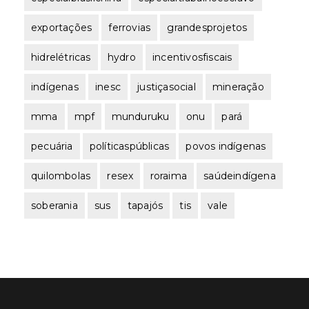
exportações
ferrovias
grandesprojetos
hidrelétricas
hydro
incentivosfiscais
indígenas
inesc
justiçasocial
mineração
mma
mpf
munduruku
onu
pará
pecuária
políticaspúblicas
povos indígenas
quilombolas
resex
roraima
saúdeindígena
soberania
sus
tapajós
tis
vale